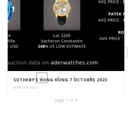
1
2
3
4
SOTHEBY’S HONG KONG 7 OCTOBRE 2023
MARCHÉ-2023
page
1
of
4