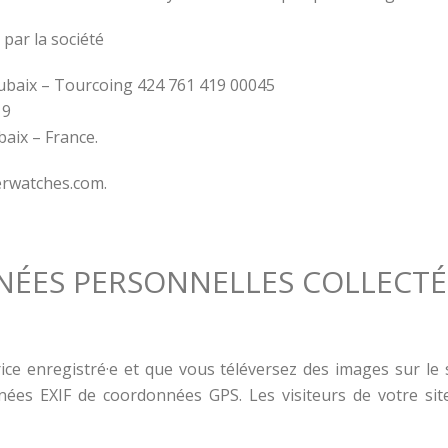
par la société
oubaix – Tourcoing 424 761 419 00045
19
baix – France.
derwatches.com.
NÉES PERSONNELLES COLLECTÉ
trice enregistré·e et que vous téléversez des images sur le 
ées EXIF de coordonnées GPS. Les visiteurs de votre sit