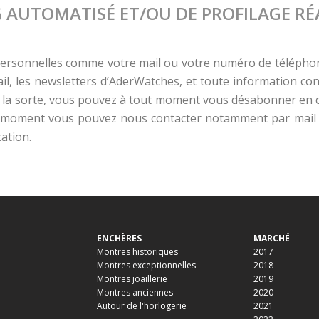
AUTOMATISÉ ET/OU DE PROFILAGE RÉAL
rsonnelles comme votre mail ou votre numéro de téléphone,
l, les newsletters d’AderWatches, et toute information conce
la sorte, vous pouvez à tout moment vous désabonner en cliq
ut moment vous pouvez nous contacter notamment par mail 
ation.
ENCHÈRES
MARCHÉ
Montres historiques
2017
Montres exceptionnelles
2018
Montres joaillerie
2019
Montres anciennes
2020
Autour de l'horlogerie
2021