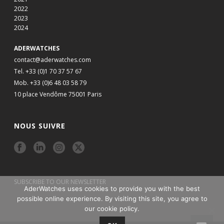
2022
2023
2024
ADERWATCHES
contact@aderwatches.com
Tel. +33 (0)1 70 37 57 67
Mob. +33 (0)6 48 03 58 79
10 place Vendôme 75001 Paris
NOUS SUIVRE
SUBSCRIBE TO OUR NEWSLETTER
AderWatches uses cookies to provide you with the best
possible online experience. By visiting this site, you agree to
our cookie policy.