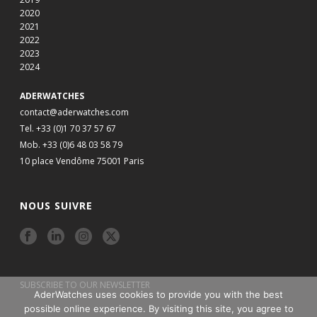
2020
2021
2022
2023
2024
ADERWATCHES
contact@aderwatches.com
Tel. +33 (0)1 70 37 57 67
Mob. +33 (0)6 48 03 58 79
10 place Vendôme 75001 Paris
NOUS SUIVRE
SUBSCRIBE TO OUR NEWSLETTER
AderWatches uses cookies to provide you with the best
possible online experience. By visiting this site, you agree to