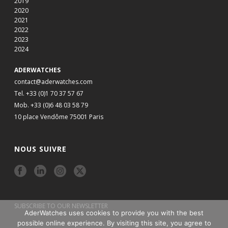
2019
2020
2021
2022
2023
2024
ADERWATCHES
contact@aderwatches.com
Tel. +33 (0)1 70 37 57 67
Mob. +33 (0)6 48 03 58 79
10 place Vendôme 75001 Paris
NOUS SUIVRE
SUBSCRIBE TO OUR NEWSLETTER
AderWatches uses cookies to provide you with the best
possible online experience. By visiting this site, you agree to