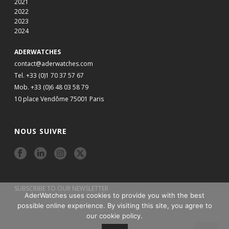
2021
2022
2023
2024
ADERWATCHES
contact@aderwatches.com
Tel. +33 (0)1 70 37 57 67
Mob. +33 (0)6 48 03 58 79
10 place Vendôme 75001 Paris
NOUS SUIVRE
SUBSCRIBE TO OUR NEWSLETTER
AderWatches uses cookies to provide you with the best
possible online experience. By visiting this site, you agree to
our cookie policy.