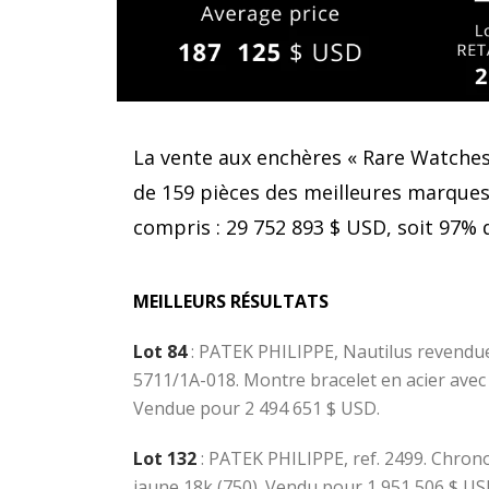
La vente aux enchères « Rare Watches 
de 159 pièces des meilleures marques h
compris : 29 752 893 $ USD, soit 97% 
MEILLEURS RÉSULTATS
Lot 84
:
PATEK PHILIPPE, Nautilus revendue 
5711/1A-018. Montre bracelet en acier avec
Vendue pour 2 494 651 $ USD.
Lot 132
: PATEK PHILIPPE, ref. 2499. Chron
jaune 18k (750). Vendu pour 1 951 506 $ US