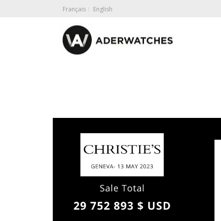
Français
English