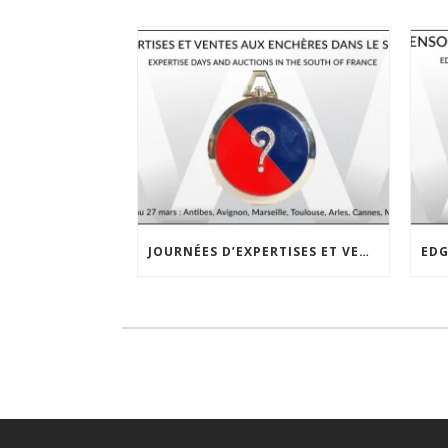
JOURNÉES D’EXPERTISES ET VENTES AUX ENCHÈRES DANS LE SUD DE LA FRANCE DU 8 AU 27 MARS 2025